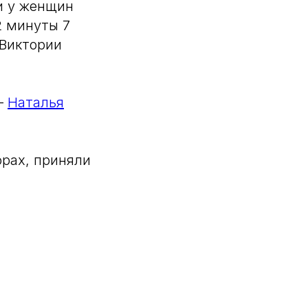
и у женщин
2 минуты 7
 Виктории
—
Наталья
орах, приняли