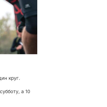
ин круг.
убботу, а 10